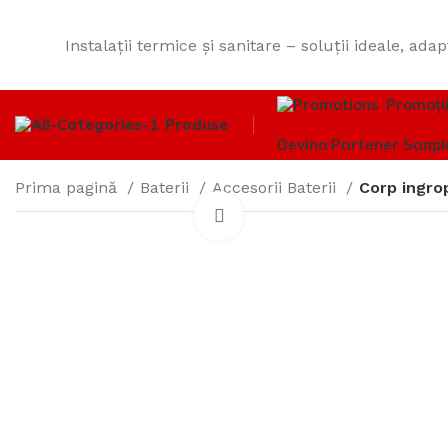
Instalații termice și sanitare – soluții ideale, adap
Promoți
Produse
Devino Partener Sanpl
Prima pagină
Baterii
Accesorii Baterii
Corp ingrop
Click to enlarge