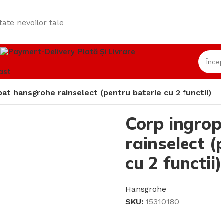
tate nevoilor tale
i
Plată Și Livrare
ast
at hansgrohe rainselect (pentru baterie cu 2 functii)
Corp ingro
rainselect (
cu 2 functii
Hansgrohe
SKU:
15310180