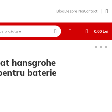
Blog
Despre Noi
Contact
0,00
Lei
pat hansgrohe
pentru baterie
)