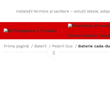
Instalații termice și sanitare – soluții ideale, adap
Promoți
Produse
Devino Partener Sanpl
Prima pagină
Baterii
Baterii Dus
Baterie cada-d
Click to enlarge