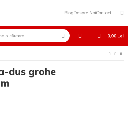
Blog
Despre Noi
Contact
0,00
Lei
da-dus grohe
om