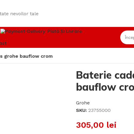
tate nevoilor tale
i
Plată Și Livrare
ast
us grohe bauflow crom
Baterie ca
bauflow cr
Grohe
SKU:
23755000
305,00
lei